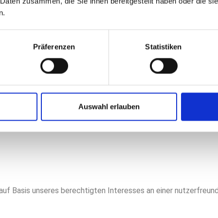
 Daten zusammen, die Sie ihnen bereitgestellt haben oder die s
n.
Präferenzen
Statistiken
cher zu gestalten. Einige Elemente unserer Internetseite erford
ist, die Nutzung von Websites für die Nutzer zu vereinfachen. 
angeboten werden. Für diese ist es erforderlich, dass der Bro
Auswahl erlauben
 auf Basis unseres berechtigten Interesses an einer nutzerfreun