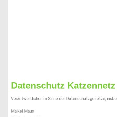
MAIKEL'S
Wir fertigen Ihr katzennetz ganz nach Ihren Gegebenhei
Kostenloses Angebot? Schreiben S
Nachricht!
Datenschutz Katzennetz
Verantwortlicher im Sinne der Datenschutzgesetze, insb
Maikel Maus