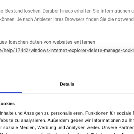
e-Bestand löschen. Darüber hinaus erhalten Sie Informationen u
können. Je nach Anbieter Ihres Browsers finden Sie die notwend
okies-loeschen-daten-von-websites-entfernen
de/help/17442/windows-internet-explorer-delete-manage-cook
s/answer/61416?hl=de
e=de_DE&viewlocale=de_DE
Details
stimmung die Verwendung von Cookies erlauben, können folgend
Cookies
nhalte und Anzeigen zu personalisieren, Funktionen für soziale
Website zu analysieren. Außerdem geben wir Informationen zu I
r soziale Medien, Werbung und Analysen weiter. Unsere Partner