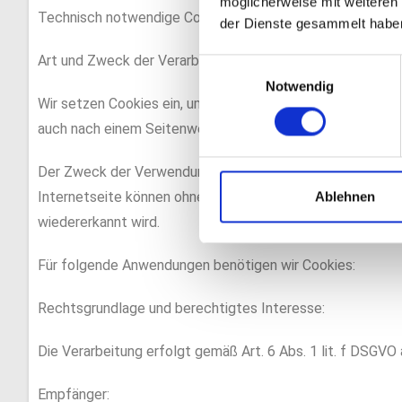
möglicherweise mit weiteren
Technisch notwendige Cookies
der Dienste gesammelt habe
Art und Zweck der Verarbeitung:
E
Notwendig
i
Wir setzen Cookies ein, um unsere Website nutzerfreundli
n
auch nach einem Seitenwechsel identifiziert werden kann.
w
i
Der Zweck der Verwendung technisch notwendiger Cookies 
l
l
Internetseite können ohne den Einsatz von Cookies nicht 
Ablehnen
i
wiedererkannt wird.
g
u
Für folgende Anwendungen benötigen wir Cookies:
n
g
Rechtsgrundlage und berechtigtes Interesse:
s
a
Die Verarbeitung erfolgt gemäß Art. 6 Abs. 1 lit. f DSGVO
u
s
Empfänger: