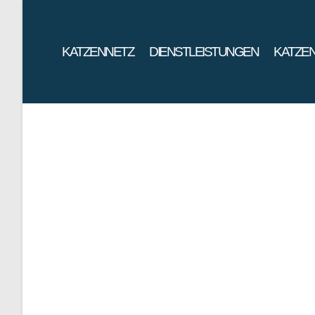
KATZENNETZ
DIENSTLEISTUNGEN
KATZEN
KATZENNETZ
MONTAGE FIR