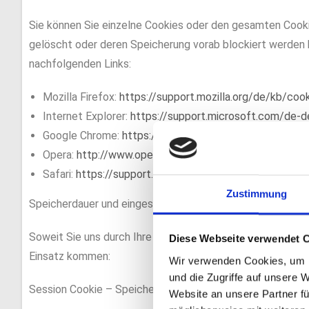
Sie können Sie einzelne Cookies oder den gesamten Cooki
gelöscht oder deren Speicherung vorab blockiert werden 
nachfolgenden Links:
Mozilla Firefox:
https://support.mozilla.org/de/kb/co
Internet Explorer:
https://support.microsoft.com/de-
Google Chrome:
https://support.google.com/account
Opera:
http://www.opera.com/de/help
Safari:
https://support.apple.com/kb/PH17191?local
Zustimmung
Speicherdauer und eingesetzte Cookies:
Soweit Sie uns durch Ihre Browsereinstellungen oder Zu
Diese Webseite verwendet 
Einsatz kommen:
Wir verwenden Cookies, um I
und die Zugriffe auf unsere 
Session Cookie – Speicherdauer 23 Tage
Website an unsere Partner fü