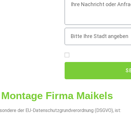
ten und Wünschen.
ie uns eine
Ich bin mit der Übertragung 
S
 Montage Firma Maikels
esondere der EU-Datenschutzgrundverordnung (DSGVO), ist: